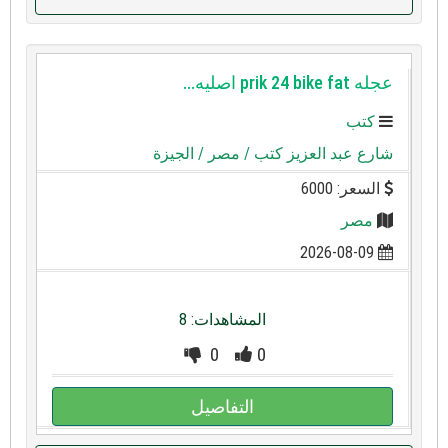
عجله ⁦⁦fat⁩⁩ ⁦⁦bike⁩⁩ ⁦⁦24⁩⁩ ⁦⁦prik⁩⁩ اصليه...
كتب
شارع عبد العزيز كتب
/ مصر
/ الجيزة
السعر: 6000
مصر
2026-08-09
المشاهدات: 8
0
0
التفاصيل