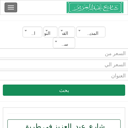
المدينة
القسم
النوع
الحالة
سنة الصنع
بحث
شارع_عبد_العزيز في طريق